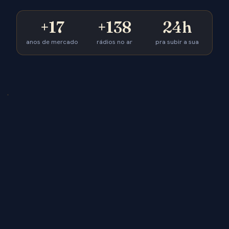
+17
+138
24h
anos de mercado
rádios no ar
pra subir a sua